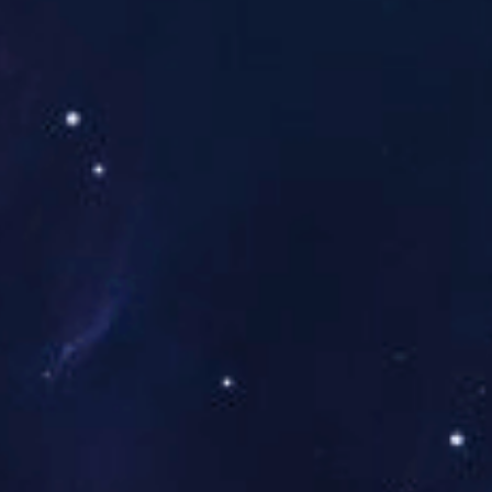
凯
LIVE Q3
湖
尔
102 - 98
人
特
人