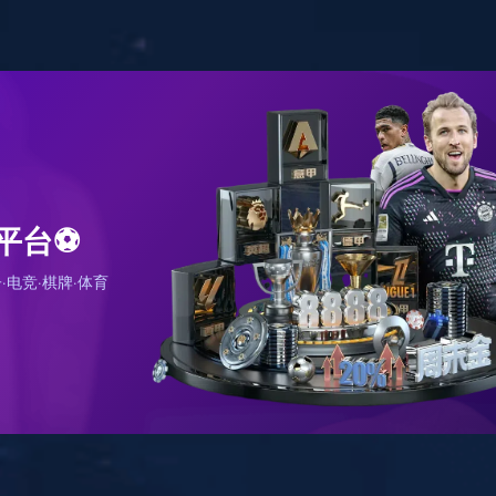
首页
球顶尖体育赛事资讯
 · 艾弗森官网 —— 专注为您带来最及时的比分、最
赛事回顾。
立即查看今日赛事