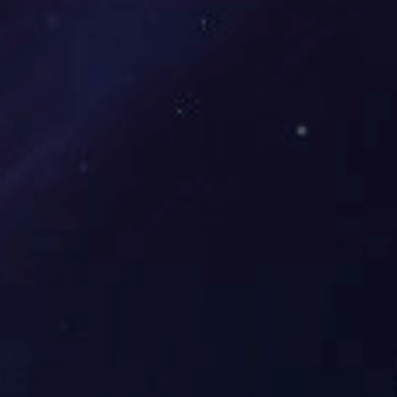
/篮球
NBA赛场
西甲射手榜 TOP5