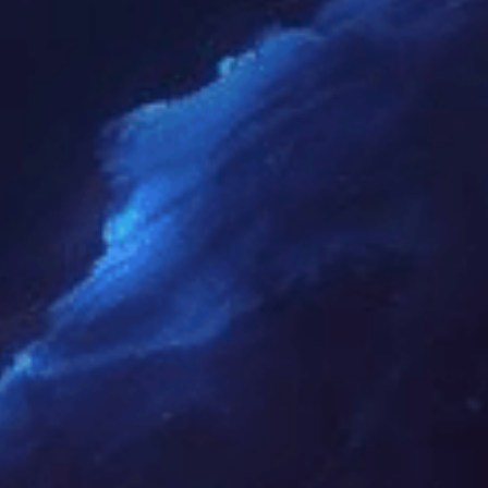
网球专栏
法网红土激战：技术统计揭示夺冠热门的
关键数据
红土赛季不仅是体能的考验，更是战术的较量。通过
深入分析发球成功率和底线相持能力，我们发现了本
届法网的最大黑马...
昨天
阅读 8000+