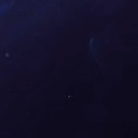
赛事分析
体能储备决定上限：夏季集训对赛季后半
程的影响评估
科学训练与合理轮休是豪门球队的必修课。本文分析
了多支顶级球队的夏季备战情况，预测哪些球队将在
下半年爆发...
3天前
阅读 1.1w+