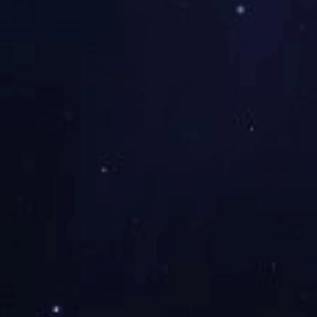
排名
球队
1
利物浦
2
阿森纳
3
曼城
4
维拉
5
热刺
视频集锦