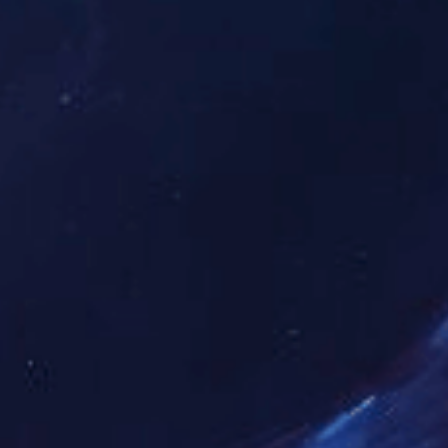
更多动态 >