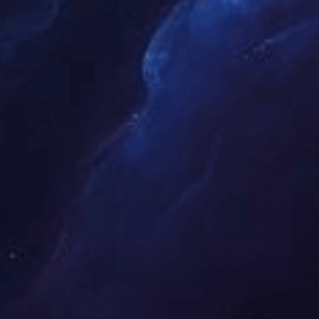
球队百科
曼城复兴之路：瓜迪奥拉的战术哲学如何
重塑英超格局
从青训营到世界之巅，曼城的崛起是一部现代足球发
展的教科书。回顾过去十年的战术演变，解析其统治
力的来源...
2天前
阅读 2.3w+