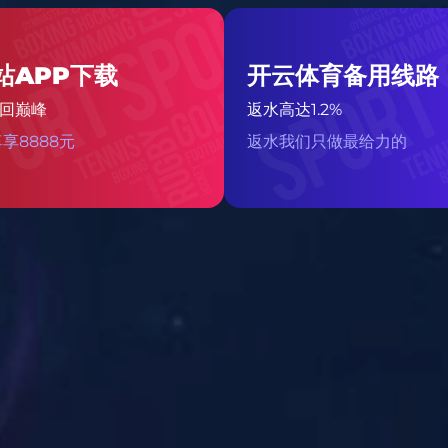
中
德
LIVE 75'
国
国
2 - 1
队
队