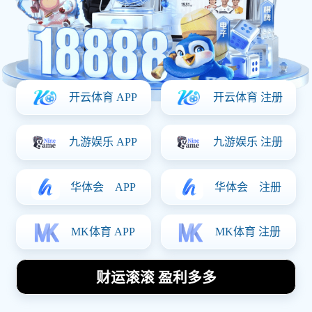
实时比分
查看更多赛程 >
中
德
LIVE 75'
国
国
2 - 1
队
队
凯
LIVE Q3
湖
尔