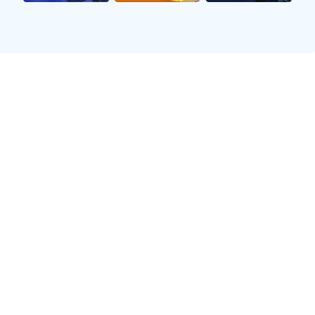
足球资讯
欧冠决赛前瞻：豪门对决一触即发，谁将捧起
大耳朵杯？
本周日晚，欧洲足坛最瞩目的目光将汇聚一堂。两支传统豪
强在经历了漫长的淘汰赛后终于在决赛相遇，战术博弈将成
为关键...
2小时前
阅读 1.2w+