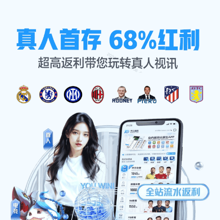
BALLBET 贝博
☰
全球顶尖体育赛事资讯平台
Ballbet贝博 · 艾弗森官网 —— 专注为您带来
最及时的比分、最专业的分析与最丰富的赛事
回顾。
立即查看今日赛事