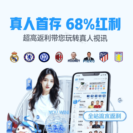
BALLBET 贝博
☰
全球顶尖体育赛事资讯平台
Ballbet贝博 · 艾弗森官网 —— 专注为您带来
最及时的比分、最专业的分析与最丰富的赛事
回顾。
立即查看今日赛事